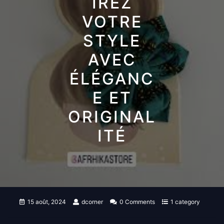
IREZ
VOTRE
STYLE
AVEC
ÉLÉGANC
E ET
ORIGINAL
ITÉ
15 août, 2024
dcorner
0 Comments
1 category