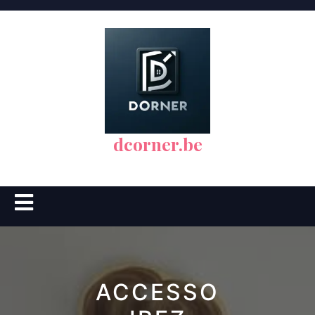
Skip
to
content
dcorner.be
Open
Button
ACCESSO