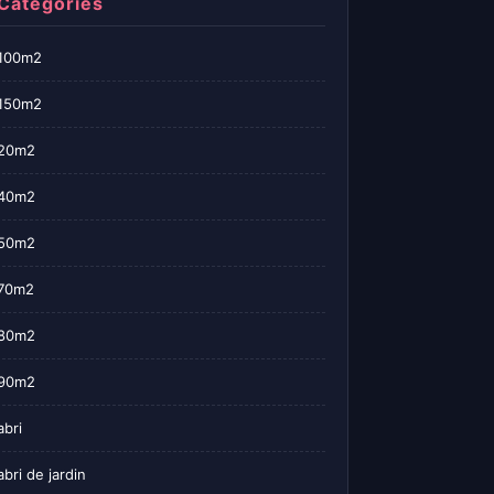
Categories
100m2
150m2
20m2
40m2
50m2
70m2
80m2
90m2
abri
abri de jardin