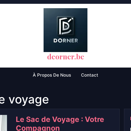
dcorner.be
À Propos De Nous
Contact
e voyage
Le Sac de Voyage : Votre
Compagnon