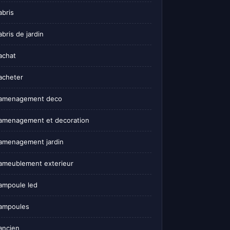
abris
abris de jardin
achat
acheter
amenagement deco
amenagement et decoration
amenagement jardin
ameublement exterieur
ampoule led
ampoules
ancien