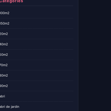
Categories
100m2
150m2
20m2
40m2
50m2
70m2
80m2
90m2
abri
abri de jardin