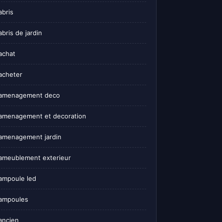
abris
abris de jardin
achat
acheter
amenagement deco
amenagement et decoration
amenagement jardin
ameublement exterieur
ampoule led
ampoules
ancien