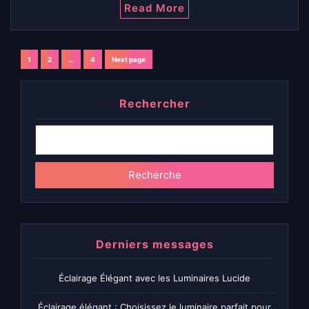
Read More
Navigation
1
2
…
4
Next page
Page
Page
Page
des
Rechercher
articles
Recherche
Derniers messages
Éclairage Élégant avec les Luminaires Lucide
Éclairage élégant : Choisissez le luminaire parfait pour