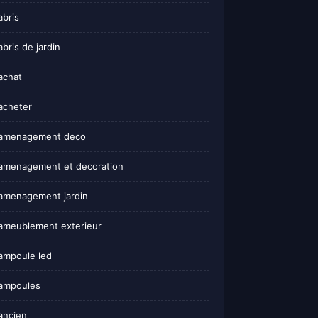
abris
abris de jardin
achat
acheter
amenagement deco
amenagement et decoration
amenagement jardin
ameublement exterieur
ampoule led
ampoules
ancien