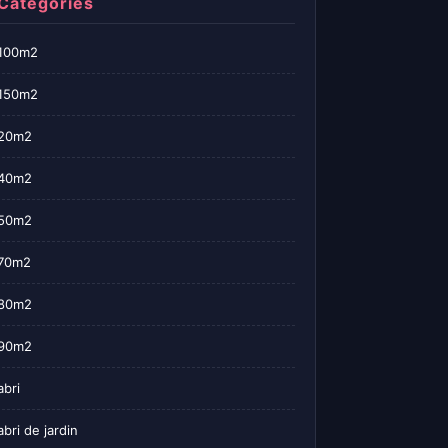
Categories
100m2
150m2
20m2
40m2
50m2
70m2
80m2
90m2
abri
abri de jardin