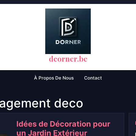
dcorner.be
À Propos De Nous
Contact
agement deco
Idées de Décoration pour
un Jardin Extérieur