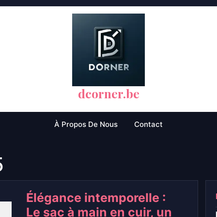
dcorner.be
À Propos De Nous
Contact
5
Élégance intemporelle :
Le sac à main en cuir, un