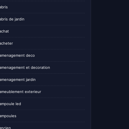
abris
abris de jardin
achat
acheter
amenagement deco
amenagement et decoration
amenagement jardin
ameublement exterieur
ampoule led
ampoules
ancien