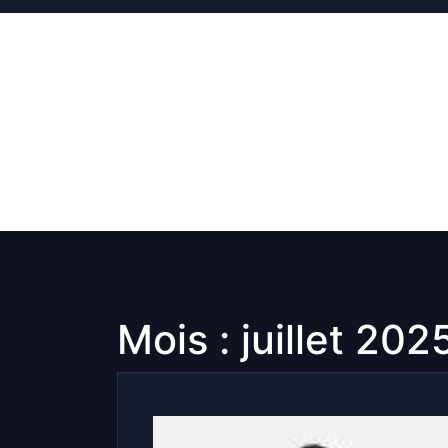
Skip
to
content
Mois :
juillet 202