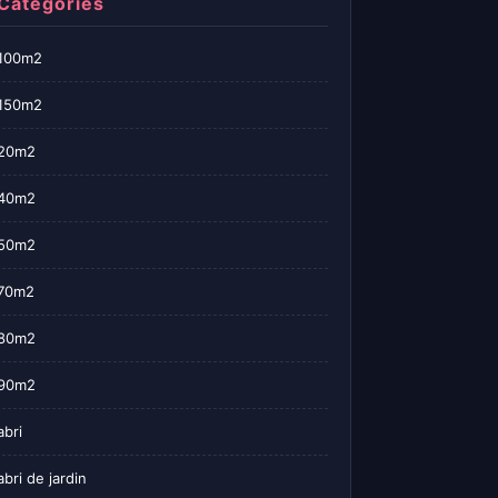
Categories
100m2
150m2
20m2
40m2
50m2
70m2
80m2
90m2
abri
abri de jardin