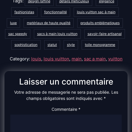
Tags:
design raffiné
détails méticuleux
élégance
fashionistas
fonctionnalité
louis vuitton sac à main
luxe
matériaux de haute qualité
produits emblématiques
sac speedy
sacs à main louis vuitton
savoir-faire artisanal
sophistication
statut
style
toile monogramme
Category:
louis
,
louis vuitton
,
main
,
sac a main
,
vuitton
Laisser un commentaire
Votre adresse de messagerie ne sera pas publiée.
Les
champs obligatoires sont indiqués avec
*
Commentaire
*