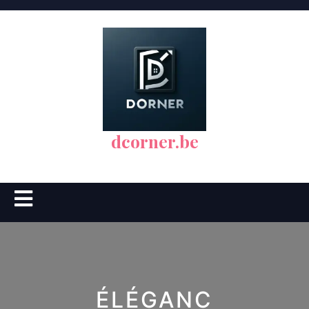
Skip
to
content
dcorner.be
Open
Button
ÉLÉGANC