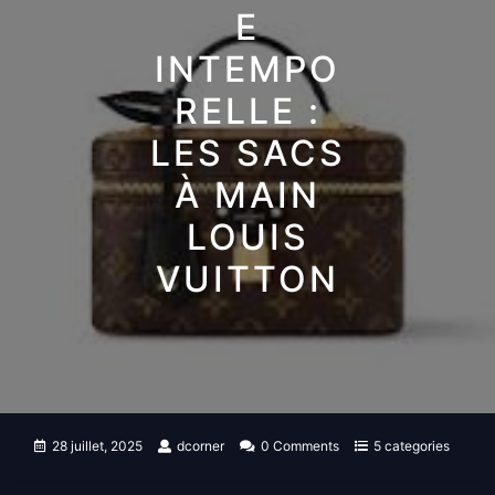
E
INTEMPO
RELLE :
LES SACS
À MAIN
LOUIS
VUITTON
28 juillet, 2025
dcorner
0 Comments
5 categories