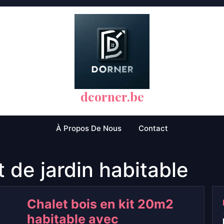
dcorner.be
À Propos De Nous
Contact
t de jardin habitable
Chalet bois en kit 20m2
habitable avec