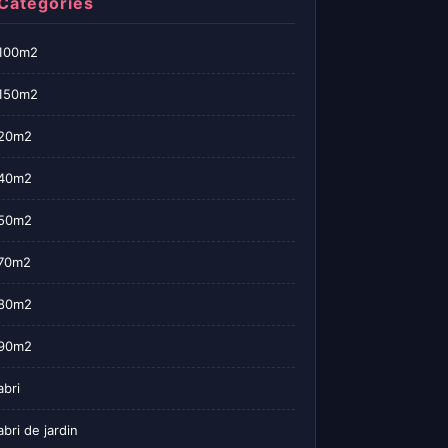
Categories
100m2
150m2
20m2
40m2
50m2
70m2
80m2
90m2
abri
abri de jardin