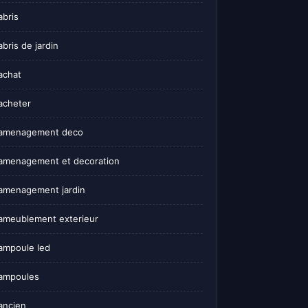
abris
abris de jardin
achat
acheter
amenagement deco
amenagement et decoration
amenagement jardin
ameublement exterieur
ampoule led
ampoules
ancien