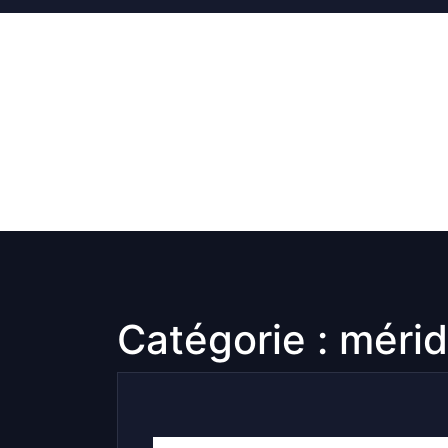
Skip
to
content
Catégorie :
mérid