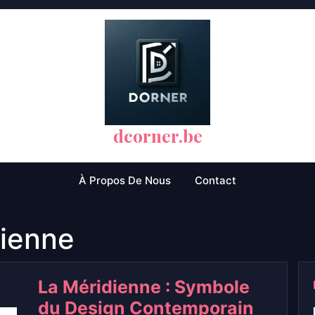
dcorner.be
À Propos De Nous
Contact
ienne
La Méridienne : Symbole
du Design Contemporain