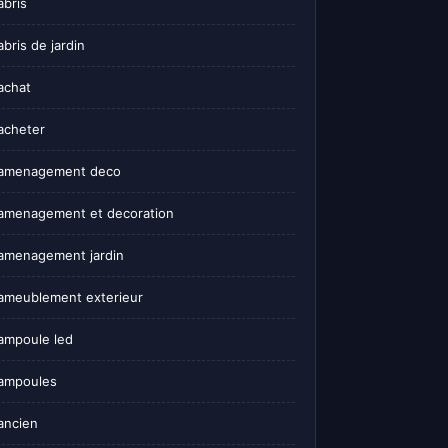
abris
abris de jardin
achat
acheter
amenagement deco
amenagement et decoration
amenagement jardin
ameublement exterieur
ampoule led
ampoules
ancien