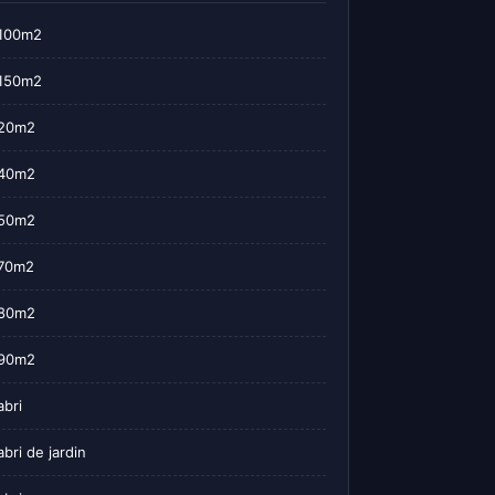
100m2
150m2
20m2
40m2
50m2
70m2
80m2
90m2
abri
abri de jardin