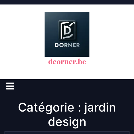
Skip
to
content
dcorner.be
Open
Button
Catégorie :
jardin
design