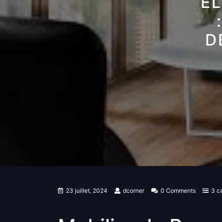
É
D
23 juillet, 2024
dcorner
0 Comments
3 c