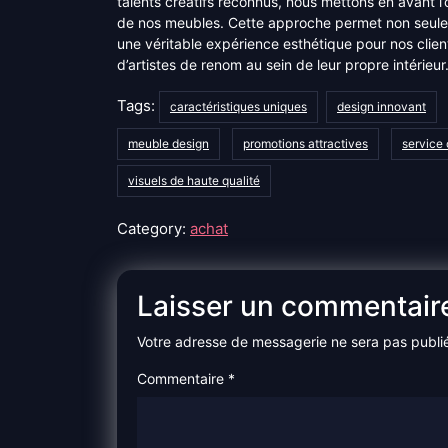
talents créatifs reconnus, nous mettons en avant l’or
de nos meubles. Cette approche permet non seulem
une véritable expérience esthétique pour nos client
d’artistes de renom au sein de leur propre intérieur
Tags:
caractéristiques uniques
design innovant
meuble design
promotions attractives
service 
visuels de haute qualité
Category:
achat
Laisser un commentair
Votre adresse de messagerie ne sera pas publi
Commentaire
*