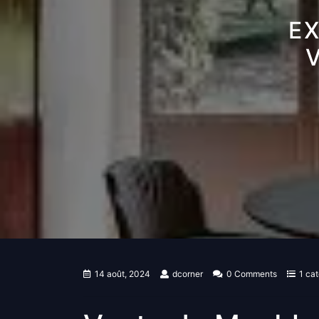
EX
14 août, 2024
dcorner
0 Comments
1 ca