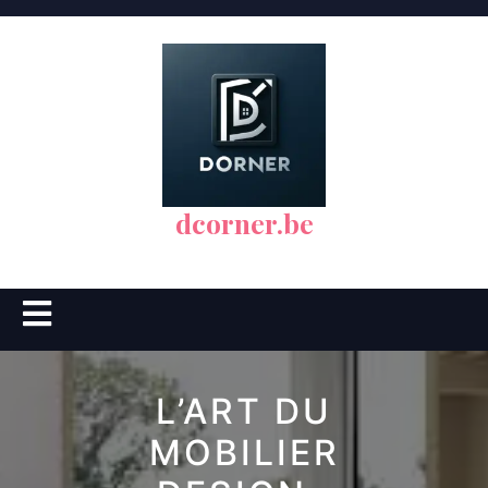
Skip
to
content
dcorner.be
Open
Button
L’ART DU
MOBILIER