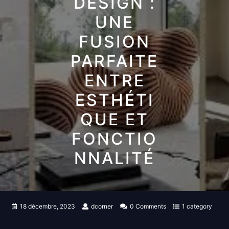
DESIGN :
UNE
FUSION
PARFAITE
ENTRE
ESTHÉTI
QUE ET
FONCTIO
NNALITÉ
18 décembre, 2023
dcorner
0 Comments
1 category