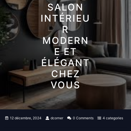
SALON
INTÉRIEU
R
MODERN
E ET
ÉLÉGANT
CHEZ
VOUS
12 décembre, 2024
dcorner
0 Comments
4 categories