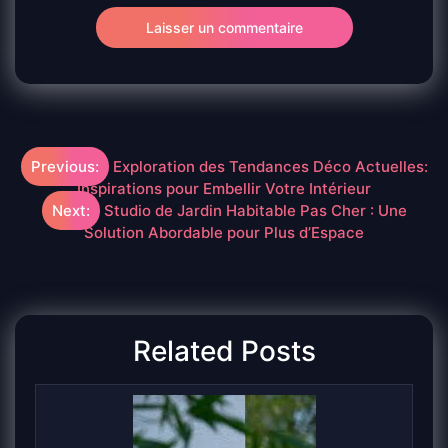
Navigation
Previous:
Exploration des Tendances Déco Actuelles:
Inspirations pour Embellir Votre Intérieur
de
Next:
Studio de Jardin Habitable Pas Cher : Une
Solution Abordable pour Plus d’Espace
l’article
Related Posts