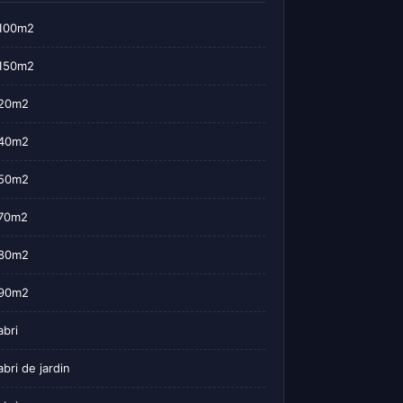
100m2
150m2
20m2
40m2
50m2
70m2
80m2
90m2
abri
abri de jardin