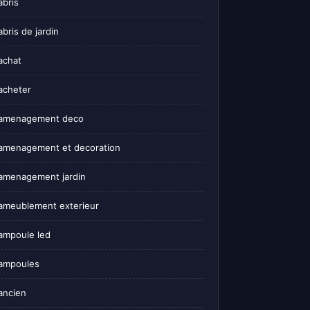
abris
abris de jardin
achat
acheter
amenagement deco
amenagement et decoration
amenagement jardin
ameublement exterieur
ampoule led
ampoules
ancien