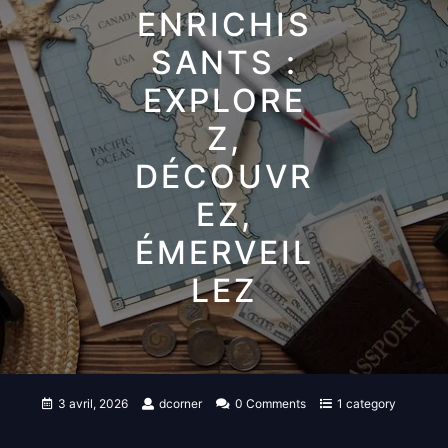
ENRICHIS
SANTS :
EXPLORE
Z,
DÉCOUVR
EZ,
ÉMERVEIL
LEZ
3 avril, 2026
dcorner
0 Comments
1 category