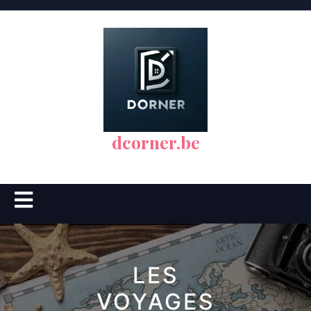
Skip
to
content
dcorner.be
Open
Button
LES
VOYAGES