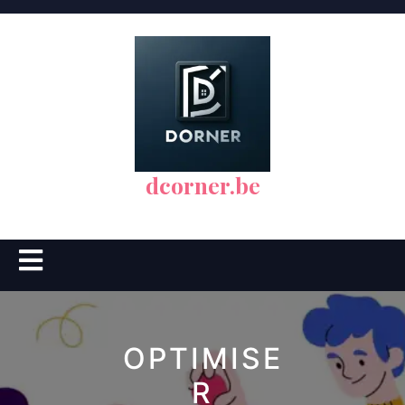
Skip
to
content
dcorner.be
Open
Button
OPTIMISE
R