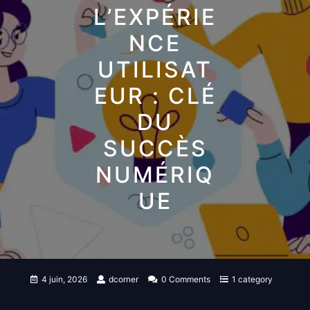
L’EXPÉRIE
NCE
UTILISAT
EUR : CLÉ
DU
SUCCÈS
NUMÉRIQ
UE
4 juin, 2026
dcorner
0 Comments
1 category