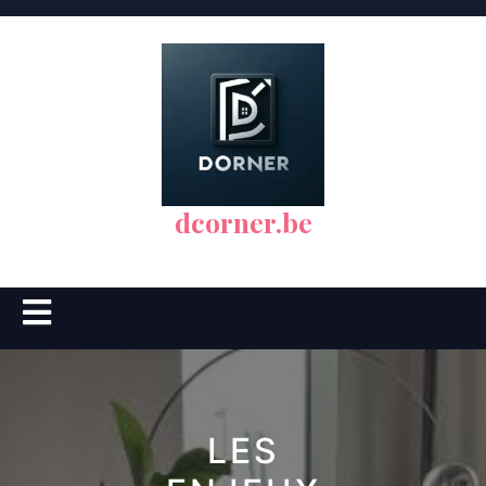
Skip
to
content
dcorner.be
Open
Button
LES