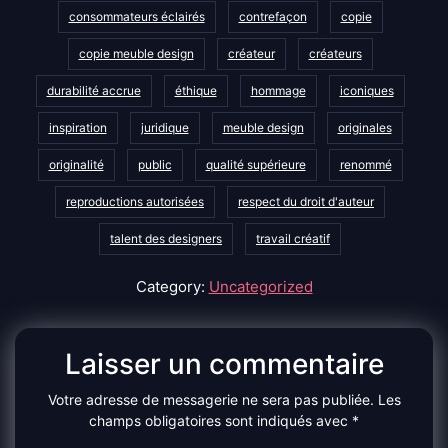
consommateurs éclairés
contrefaçon
copie
copie meuble design
créateur
créateurs
durabilité accrue
éthique
hommage
iconiques
inspiration
juridique
meuble design
originales
originalité
public
qualité supérieure
renommé
reproductions autorisées
respect du droit d'auteur
talent des designers
travail créatif
Category:
Uncategorized
Laisser un commentaire
Votre adresse de messagerie ne sera pas publiée.
Les
champs obligatoires sont indiqués avec
*