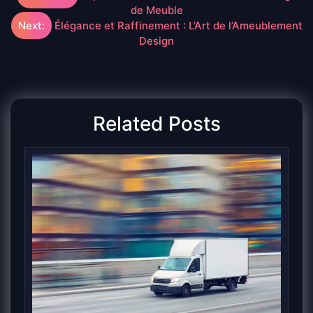
de Meuble
de
Next:
Élégance et Raffinement : L’Art de l’Ameublement
Design
l’article
Related Posts