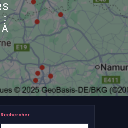
RS
 :
 À
Rechercher