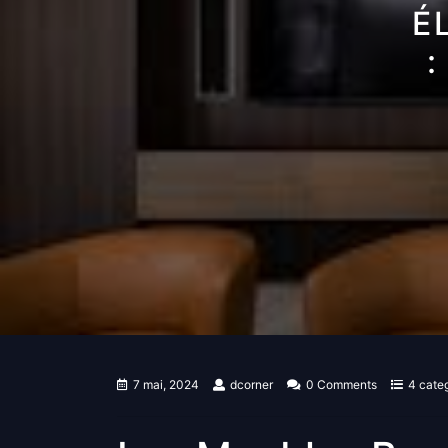
É
:
7 mai, 2024
dcorner
0 Comments
4 cate