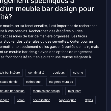
rangement spécifiques à
 d’un meuble bar design pour
ité?
maximiser sa fonctionnalité, il est important de rechercher
ent à vos besoins. Recherchez des étagères ou des
t accessoires de bar de manière organisée. Les tiroirs
r stocker des ustensiles ou des serviettes. Opter pour un
ermettra non seulement de les garder à portée de main, mais
sant un meuble bar design avec des options de rangement
sa fonctionnalité tout en ajoutant une touche élégante à
oir bar intégré
convivialité
couleurs
cuisine
space de vie
esthétique
étagères murales
meuble bar design
meubles bar design
mini-bars
 manger
salon
socialisation
sophistiquée
styles