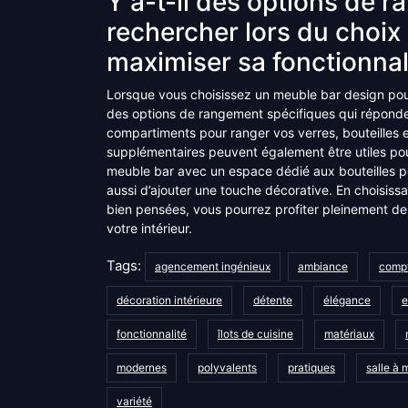
Y a-t-il des options de 
rechercher lors du choix
maximiser sa fonctionnal
Lorsque vous choisissez un meuble bar design pour 
des options de rangement spécifiques qui répond
compartiments pour ranger vos verres, bouteilles e
supplémentaires peuvent également être utiles pou
meuble bar avec un espace dédié aux bouteilles p
aussi d’ajouter une touche décorative. En choisis
bien pensées, vous pourrez profiter pleinement de 
votre intérieur.
Tags:
agencement ingénieux
ambiance
compt
décoration intérieure
détente
élégance
e
fonctionnalité
îlots de cuisine
matériaux
modernes
polyvalents
pratiques
salle à
variété