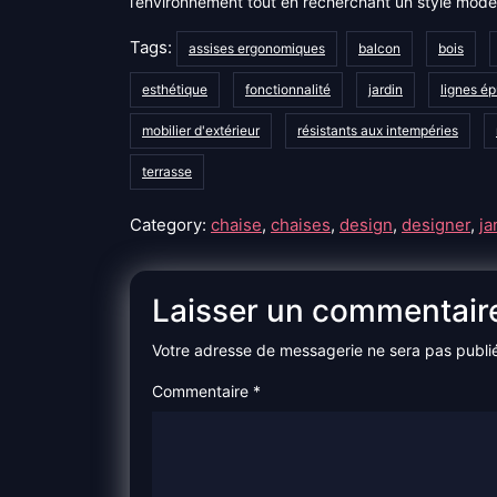
l’environnement tout en recherchant un style moder
Tags:
assises ergonomiques
balcon
bois
esthétique
fonctionnalité
jardin
lignes é
mobilier d'extérieur
résistants aux intempéries
terrasse
Category:
chaise
,
chaises
,
design
,
designer
,
ja
Laisser un commentair
Votre adresse de messagerie ne sera pas publi
Commentaire
*