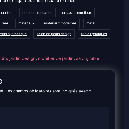
ne et élégant pour leur espace extérieur.
confort
couleurs tendance
coussins moelleux
purées
matériaux
matériaux modernes
métal
rotin synthétique
salon de jardin design
tables pratiques
rdin
,
jardin design
,
mobilier de jardin
,
salon
,
table
e
ée.
Les champs obligatoires sont indiqués avec
*