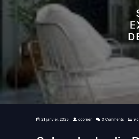
E
D
21 janvier, 2025
dcorner
0 Comments
9 c