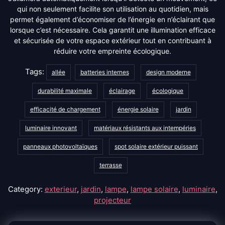
qui non seulement facilite son utilisation au quotidien, mais
permet également d’économiser de l’énergie en n’éclairant que
lorsque c’est nécessaire. Cela garantit une illumination efficace
et sécurisée de votre espace extérieur tout en contribuant à
réduire votre empreinte écologique.
Tags:
allée
batteries internes
design moderne
durabilité maximale
éclairage
écologique
efficacité de chargement
énergie solaire
jardin
luminaire innovant
matériaux résistants aux intempéries
panneaux photovoltaïques
spot solaire extérieur puissant
terrasse
Category:
exterieur
,
jardin
,
lampe
,
lampe solaire
,
luminaire
,
projecteur