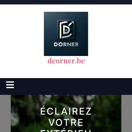
Skip
to
content
dcorner.be
Open
Button
ÉCLAIREZ
VOTRE