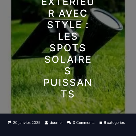
EXTÉRIEU
R AVEC
STYLE :
LES
SPOTS
SOLAIRE
S
PUISSAN
TS
20 janvier, 2025
dcorner
0 Comments
6 categories