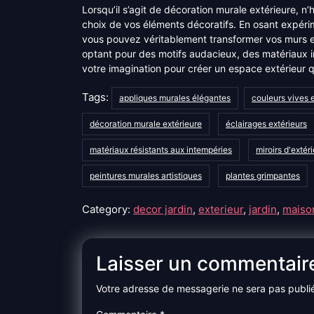
Lorsqu’il s’agit de décoration murale extérieure, n’h
choix de vos éléments décoratifs. En osant expéri
vous pouvez véritablement transformer vos murs ex
optant pour des motifs audacieux, des matériaux inn
votre imagination pour créer un espace extérieur qu
Tags:
appliques murales élégantes
couleurs vives 
décoration murale extérieure
éclairages extérieurs
matériaux résistants aux intempéries
miroirs d'extér
peintures murales artistiques
plantes grimpantes
Category:
decor jardin
,
exterieur
,
jardin
,
maiso
Laisser un commentair
Votre adresse de messagerie ne sera pas publi