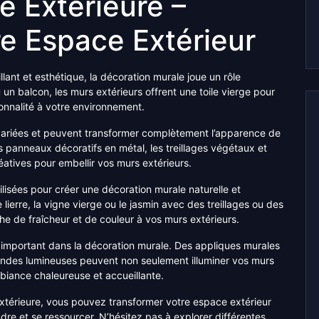
e Extérieure –
e Espace Extérieur
llant et esthétique, la décoration murale joue un rôle
 un balcon, les murs extérieurs offrent une toile vierge pour
onnalité à votre environnement.
 variées et peuvent transformer complètement l’apparence de
s panneaux décoratifs en métal, les treillages végétaux et
éatives pour embellir vos murs extérieurs.
lisées pour créer une décoration murale naturelle et
lierre, la vigne vierge ou le jasmin avec des treillages ou des
 de fraîcheur et de couleur à vos murs extérieurs.
e important dans la décoration murale. Des appliques murales
andes lumineuses peuvent non seulement illuminer vos murs
mbiance chaleureuse et accueillante.
extérieure, vous pouvez transformer votre espace extérieur
endre et se ressourcer. N’hésitez pas à explorer différentes