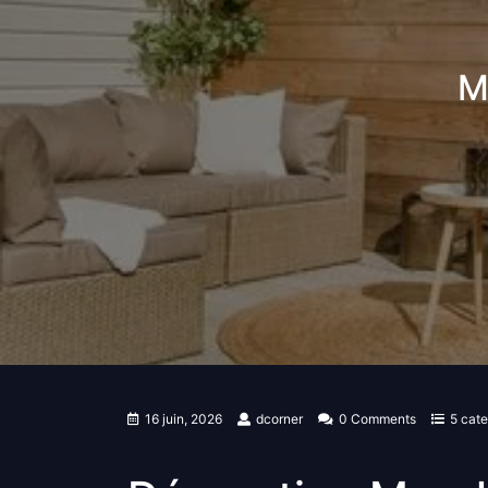
M
16 juin, 2026
dcorner
0 Comments
5 cate