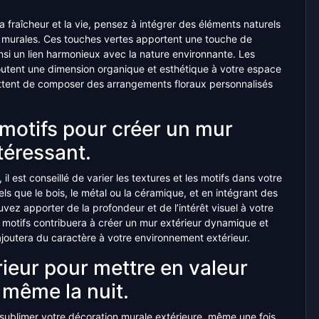
a fraîcheur et la vie, pensez à intégrer des éléments naturels
s murales. Ces touches vertes apportent une touche de
nsi un lien harmonieux avec la nature environnante. Les
joutent une dimension organique et esthétique à votre espace
mettent de composer des arrangements floraux personnalisés
s motifs pour créer un mur
téressant.
il est conseillé de varier les textures et les motifs dans votre
s que le bois, le métal ou la céramique, et en intégrant des
vez apporter de la profondeur et de l’intérêt visuel à votre
e motifs contribuera à créer un mur extérieur dynamique et
 ajoutera du caractère à votre environnement extérieur.
rieur pour mettre en valeur
 même la nuit.
r sublimer votre décoration murale extérieure, même une fois