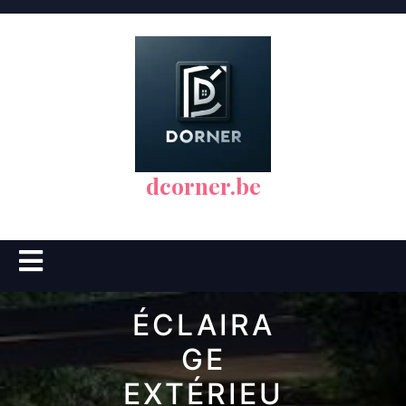
Skip
to
content
dcorner.be
Open
Button
ÉCLAIRA
GE
EXTÉRIEU