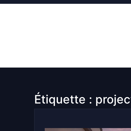
Skip
to
content
Étiquette :
projec