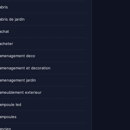
abris
abris de jardin
achat
acheter
amenagement deco
amenagement et decoration
amenagement jardin
ameublement exterieur
ampoule led
ampoules
ancien