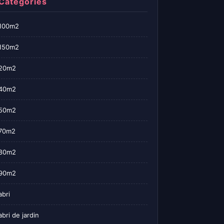
Categories
100m2
150m2
20m2
40m2
50m2
70m2
80m2
90m2
abri
abri de jardin