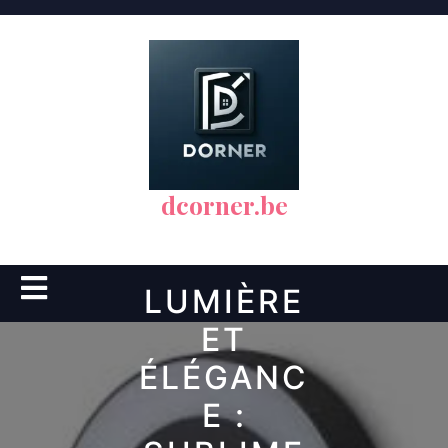
Skip
to
content
dcorner.be
Open
LUMIÈRE
Button
ET
ÉLÉGANC
E :