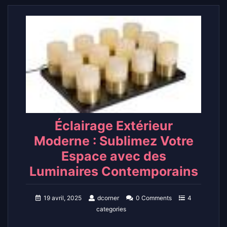
Éclairage Extérieur
Moderne : Sublimez Votre
Espace avec des
Luminaires Contemporains
19 avril, 2025
dcorner
0 Comments
4
categories