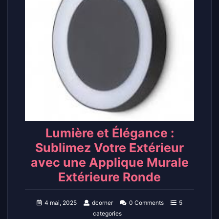
Lumière et Élégance :
Sublimez Votre Extérieur
avec une Applique Murale
Extérieure Ronde
4 mai, 2025
dcorner
0 Comments
5
categories