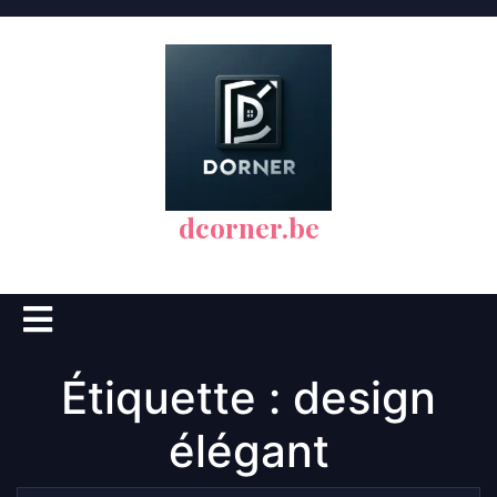
Skip
to
content
dcorner.be
Open
Button
Étiquette :
design
élégant