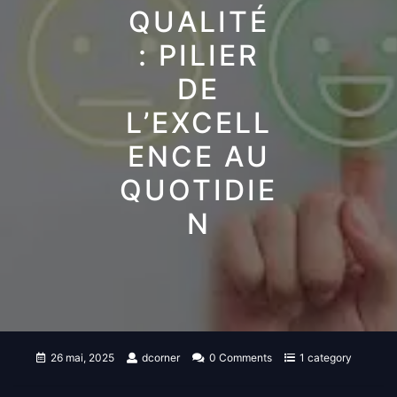
QUALITÉ
: PILIER
DE
L’EXCELL
ENCE AU
QUOTIDIE
N
26 mai, 2025
dcorner
0 Comments
1 category