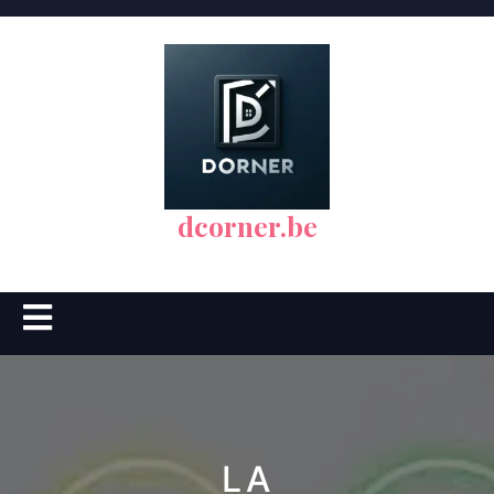
Skip
to
content
dcorner.be
Open
Button
LA