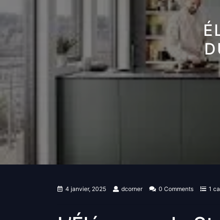
É
D
4 janvier, 2025
dcorner
0 Comments
1 c