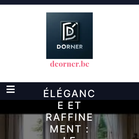
Skip
to
content
dcorner.be
Open
ÉLÉGANC
Button
E ET
RAFFINE
MENT :