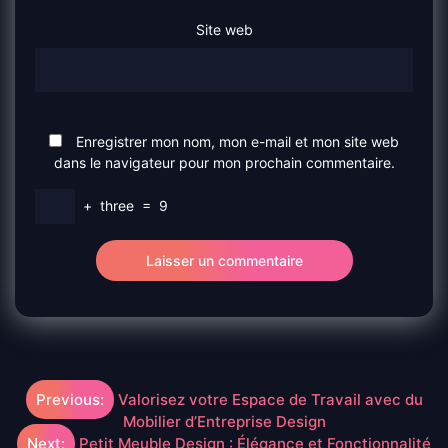
Site web
Enregistrer mon nom, mon e-mail et mon site web
dans le navigateur pour mon prochain commentaire.
+
three
=
9
Navigation
Previous:
Valorisez votre Espace de Travail avec du
Mobilier d’Entreprise Design
de
Next:
Petit Meuble Design : Élégance et Fonctionnalité