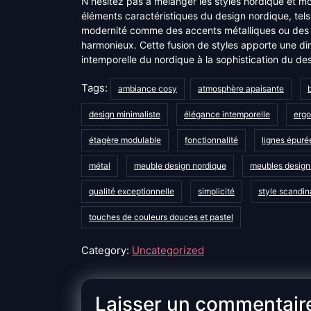
N’hésitez pas à mélanger les styles nordique et 
éléments caractéristiques du design nordique, tels 
modernité comme des accents métalliques ou des c
harmonieux. Cette fusion de styles apporte une dim
intemporelle du nordique à la sophistication du d
Tags:
ambiance cosy
atmosphère apaisante
b
design minimaliste
élégance intemporelle
erg
étagère modulable
fonctionnalité
lignes épuré
métal
meuble design nordique
meubles design
qualité exceptionnelle
simplicité
style scandi
touches de couleurs douces et pastel
Category:
Uncategorized
Laisser un commentair