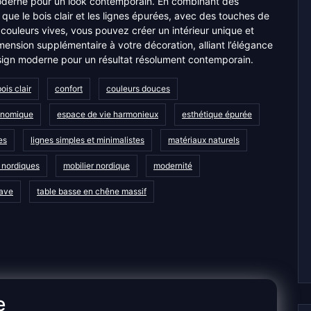
moderne pour un look contemporain. En combinant des
que le bois clair et les lignes épurées, avec des touches de
ouleurs vives, vous pouvez créer un intérieur unique et
ension supplémentaire à votre décoration, alliant l’élégance
esign moderne pour un résultat résolument contemporain.
ois clair
confort
couleurs douces
onomique
espace de vie harmonieux
esthétique épurée
es
lignes simples et minimalistes
matériaux naturels
 nordiques
mobilier nordique
modernité
nave
table basse en chêne massif
e