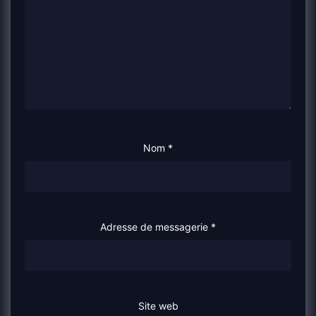
Nom
*
Adresse de messagerie
*
Site web