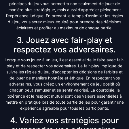
principes du jeu vous permettra non seulement de jouer de
manière plus stratégique, mais aussi d’apprécier pleinement
l’expérience ludique. En prenant le temps d’assimiler les règles
du jeu, vous serez mieux équipé pour prendre des décisions
éclairées et profiter au maximum de chaque partie.
3. Jouez avec fair-play et
respectez vos adversaires.
Lorsque vous jouez à un jeu, il est essentiel de le faire avec fair-
play et de respecter vos adversaires. Le fair-play implique de
suivre les règles du jeu, d’accepter les décisions de l’arbitre et
de jouer de manière honnête et éthique. En respectant vos
adversaires, vous créez un environnement de jeu positif où
chacun peut s’amuser et se sentir valorisé. La courtoisie, la
tolérance et le respect mutuel sont des valeurs essentielles à
mettre en pratique lors de toute partie de jeu pour garantir une
expérience agréable pour tous les participants.
4. Variez vos stratégies pour