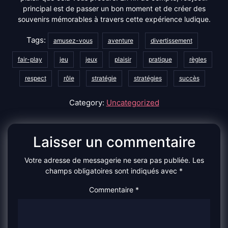
principal est de passer un bon moment et de créer des
souvenirs mémorables à travers cette expérience ludique.
Tags:
amusez-vous
aventure
divertissement
fair-play
jeu
jeux
plaisir
pratique
règles
respect
rôle
stratégie
stratégies
succès
Category:
Uncategorized
Laisser un commentaire
Votre adresse de messagerie ne sera pas publiée.
Les
champs obligatoires sont indiqués avec
*
Commentaire
*