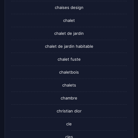
chaises design
chalet
chalet de jardin
chalet de jardin habitable
chalet fuste
chaletbois
chalets
chambre
christian dior
cle
cles