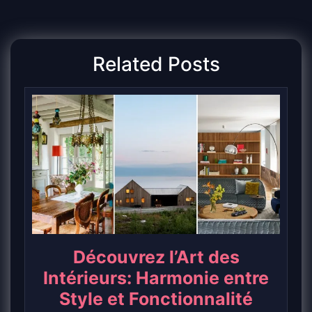
Related Posts
Découvrez l’Art des
Intérieurs: Harmonie entre
Style et Fonctionnalité