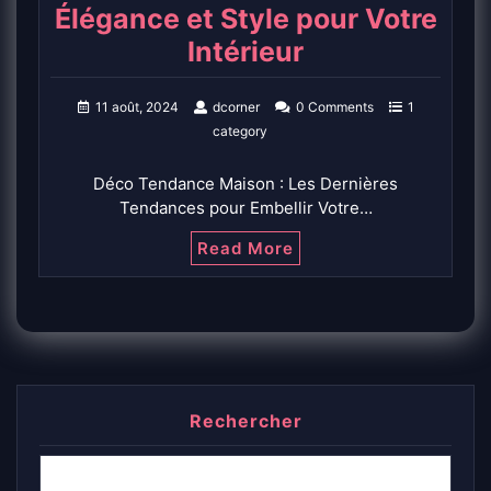
Élégance et Style pour Votre
Intérieur
11 août, 2024
dcorner
0 Comments
1
category
Déco Tendance Maison : Les Dernières
Tendances pour Embellir Votre…
Read More
Rechercher