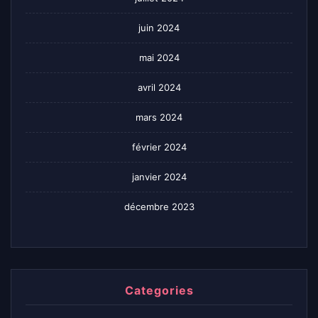
juin 2024
mai 2024
avril 2024
mars 2024
février 2024
janvier 2024
décembre 2023
Categories