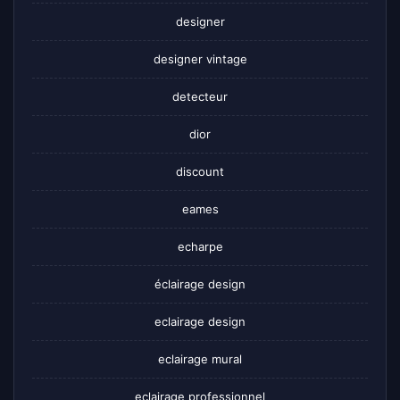
designer
designer vintage
detecteur
dior
discount
eames
echarpe
éclairage design
eclairage design
eclairage mural
eclairage professionnel