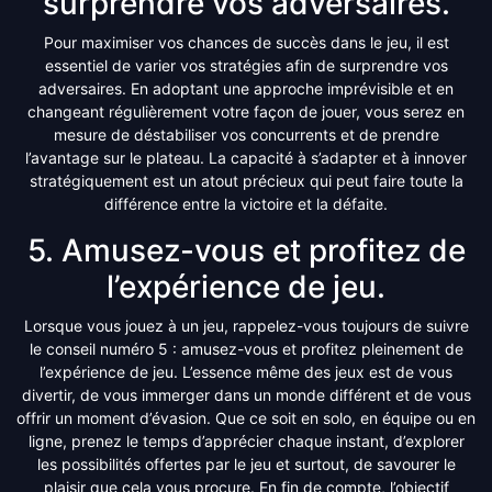
surprendre vos adversaires.
Pour maximiser vos chances de succès dans le jeu, il est
essentiel de varier vos stratégies afin de surprendre vos
adversaires. En adoptant une approche imprévisible et en
changeant régulièrement votre façon de jouer, vous serez en
mesure de déstabiliser vos concurrents et de prendre
l’avantage sur le plateau. La capacité à s’adapter et à innover
stratégiquement est un atout précieux qui peut faire toute la
différence entre la victoire et la défaite.
5. Amusez-vous et profitez de
l’expérience de jeu.
Lorsque vous jouez à un jeu, rappelez-vous toujours de suivre
le conseil numéro 5 : amusez-vous et profitez pleinement de
l’expérience de jeu. L’essence même des jeux est de vous
divertir, de vous immerger dans un monde différent et de vous
offrir un moment d’évasion. Que ce soit en solo, en équipe ou en
ligne, prenez le temps d’apprécier chaque instant, d’explorer
les possibilités offertes par le jeu et surtout, de savourer le
plaisir que cela vous procure. En fin de compte, l’objectif