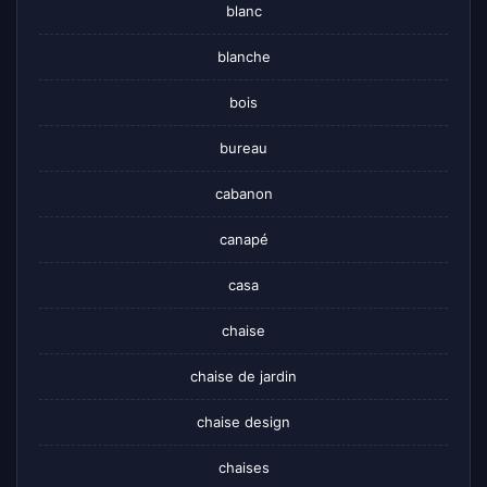
blanc
blanche
bois
bureau
cabanon
canapé
casa
chaise
chaise de jardin
chaise design
chaises