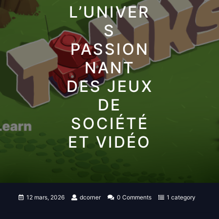
L’UNIVER
S
PASSION
NANT
DES JEUX
DE
SOCIÉTÉ
ET VIDÉO
12 mars, 2026
dcorner
0 Comments
1 category