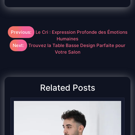
Navigation
Previous:
Le Cri : Expression Profonde des Émotions
Humaines
de
Next:
Trouvez la Table Basse Design Parfaite pour
Votre Salon
l’article
Related Posts