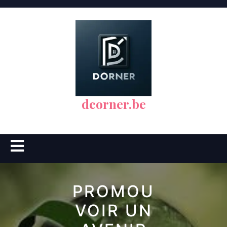
Skip
to
content
dcorner.be
Open
Button
PROMOU
VOIR UN