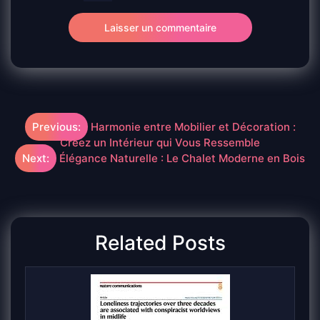
Navigation
Previous:
Harmonie entre Mobilier et Décoration :
Créez un Intérieur qui Vous Ressemble
de
Next:
Élégance Naturelle : Le Chalet Moderne en Bois
l’article
Related Posts