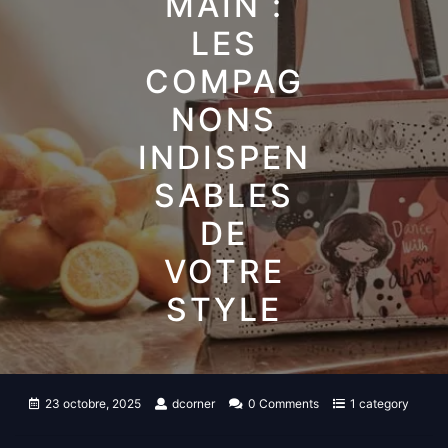
MAIN :
LES
COMPAG
NONS
INDISPEN
SABLES
DE
VOTRE
STYLE
23 octobre, 2025
dcorner
0 Comments
1 category