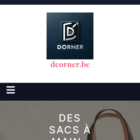
Skip
to
content
dcorner.be
Open
Button
DES
SACS À