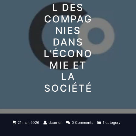
L DES
COMPAG
NIES
DANS
L’ÉCONO
MIE ET
LA
SOCIÉTÉ
21 mai, 2026
dcorner
0 Comments
1 category