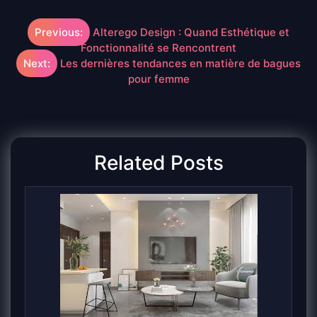
Navigation
Previous:
Alterego Design : Quand Esthétique et
Fonctionnalité se Rencontrent
de
Next:
Les dernières tendances en matière de bagues
pour femme
l’article
Related Posts