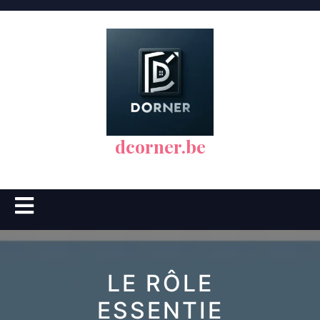
Skip
to
content
dcorner.be
Open
Button
LE RÔLE
ESSENTIE