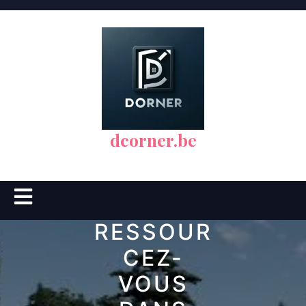
Skip
to
content
dcorner.be
Open
Button
RESSOUR
CEZ-
VOUS