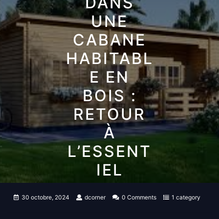
DANS
UNE
CABANE
HABITABL
E EN
BOIS :
RETOUR
À
L’ESSENT
IEL
30 octobre, 2024
dcorner
0 Comments
1 category