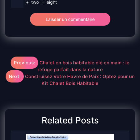
+
two
=
eight
Navigation
Previous:
Chalet en bois habitable clé en main : le
refuge parfait dans la nature
de
Next:
Construisez Votre Havre de Paix : Optez pour un
Kit Chalet Bois Habitable
l’article
Related Posts