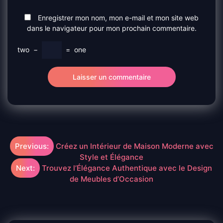
Enregistrer mon nom, mon e-mail et mon site web
dans le navigateur pour mon prochain commentaire.
two
−
=
one
Navigation
Previous:
Créez un Intérieur de Maison Moderne avec
Style et Élégance
de
Next:
Trouvez l’Élégance Authentique avec le Design
de Meubles d’Occasion
l’article