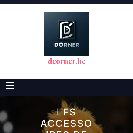
Skip
to
content
dcorner.be
Open
Button
LES
ACCESSO