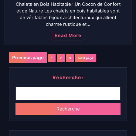
Chalets en Bois Habitable : Un Cocon de Confort
et de Nature Les chalets en bois habitables sont
de véritables bijoux architecturaux qui allient
charme rustique et…
Read More
Navigation
Previous page
1
2
3
Next page
Page
Page
Page
des
Rechercher
articles
Recherche