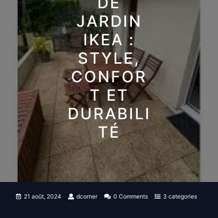
DE
JARDIN
IKEA :
STYLE,
CONFOR
T ET
DURABILI
TÉ
21 août, 2024
dcorner
0 Comments
3 categories