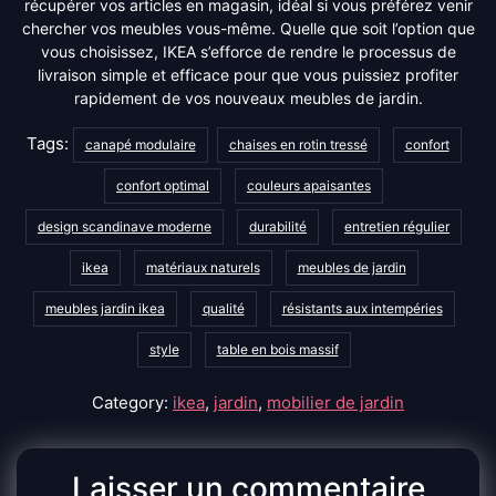
récupérer vos articles en magasin, idéal si vous préférez venir
chercher vos meubles vous-même. Quelle que soit l’option que
vous choisissez, IKEA s’efforce de rendre le processus de
livraison simple et efficace pour que vous puissiez profiter
rapidement de vos nouveaux meubles de jardin.
Tags:
canapé modulaire
chaises en rotin tressé
confort
confort optimal
couleurs apaisantes
design scandinave moderne
durabilité
entretien régulier
ikea
matériaux naturels
meubles de jardin
meubles jardin ikea
qualité
résistants aux intempéries
style
table en bois massif
Category:
ikea
,
jardin
,
mobilier de jardin
Laisser un commentaire