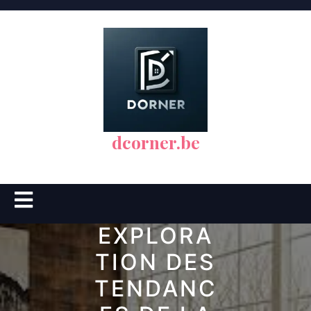
Skip
to
content
dcorner.be
Open
Button
EXPLORA
TION DES
TENDANC