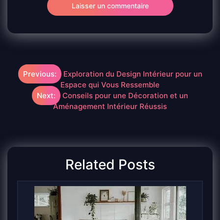
Navigation
Previous:
Exploration du Design Intérieur pour un
Espace qui Vous Ressemble
de
Next:
Conseils pour une Décoration et un
Aménagement Intérieur Réussis
l’article
Related Posts