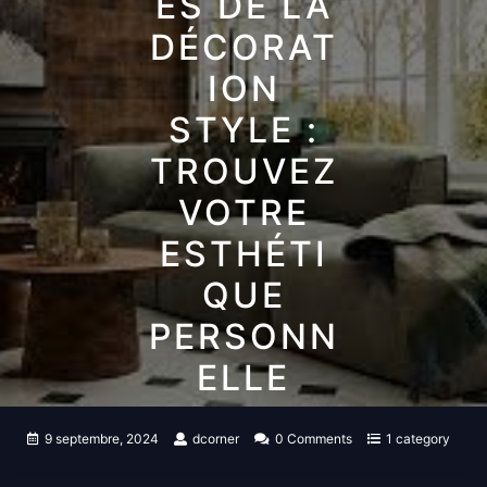
ES DE LA
DÉCORAT
ION
STYLE :
TROUVEZ
VOTRE
ESTHÉTI
QUE
PERSONN
ELLE
9 septembre, 2024
dcorner
0 Comments
1 category