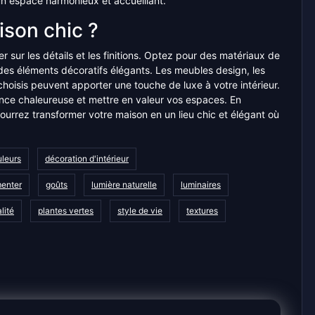
n espace harmonieux et accueillant.
son chic ?
er sur les détails et les finitions. Optez pour des matériaux de
 des éléments décoratifs élégants. Les meubles design, les
choisis peuvent apporter une touche de luxe à votre intérieur.
ance chaleureuse et mettre en valeur vos espaces. En
rrez transformer votre maison en un lieu chic et élégant où
leurs
décoration d'intérieur
menter
goûts
lumière naturelle
luminaires
lité
plantes vertes
style de vie
textures