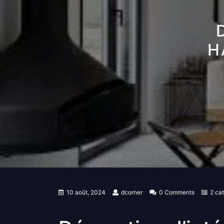
H
10 août, 2024
dcorner
0 Comments
2 ca