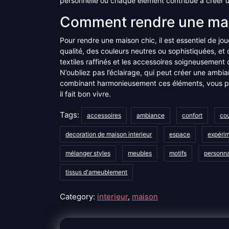
personnelle où chaque élément contribue à créer u
Comment rendre une mai
Pour rendre une maison chic, il est essentiel de jou
qualité, des couleurs neutres ou sophistiquées, et
textiles raffinés et les accessoires soigneusement 
N’oubliez pas l’éclairage, qui peut créer une ambi
combinant harmonieusement ces éléments, vous pou
il fait bon vivre.
Tags:
accessoires
ambiance
confort
cou
decoration de maison interieur
espace
expéri
mélanger styles
meubles
motifs
personna
tissus d'ameublement
Category:
interieur
,
maison