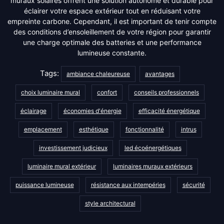
muraux solaires offrent une solution autonome et durable pour
éclairer votre espace extérieur tout en réduisant votre
empreinte carbone. Cependant, il est important de tenir compte
des conditions d’ensoleillement de votre région pour garantir
une charge optimale des batteries et une performance
lumineuse constante.
Tags:
ambiance chaleureuse
avantages
choix luminaire mural
confort
conseils professionnels
éclairage
économies d'énergie
efficacité énergétique
emplacement
esthétique
fonctionnalité
intrus
investissement judicieux
led écoénergétiques
luminaire mural extérieur
luminaires muraux extérieurs
puissance lumineuse
résistance aux intempéries
sécurité
style architectural