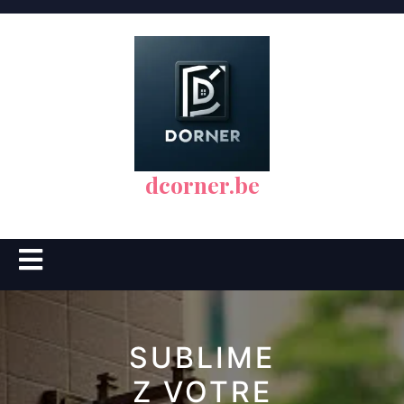
Skip
to
content
dcorner.be
Open
Button
SUBLIME
Z VOTRE