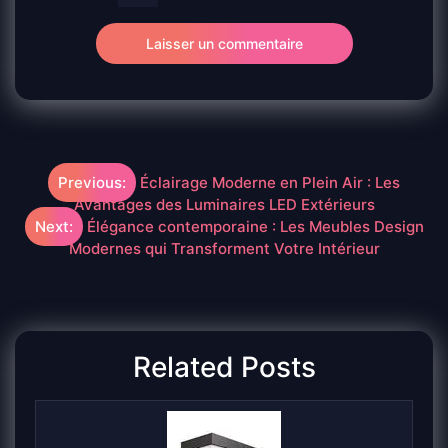
Navigation
Previous:
Éclairage Moderne en Plein Air : Les
Avantages des Luminaires LED Extérieurs
de
Next:
Élégance contemporaine : Les Meubles Design
Modernes qui Transforment Votre Intérieur
l’article
Related Posts