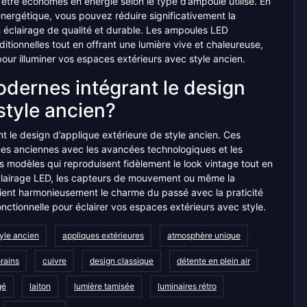
être économes en énergie selon le type d’ampoule utilisé. En
nergétique, vous pouvez réduire significativement la
n éclairage de qualité et durable. Les ampoules LED
tionnelles tout en offrant une lumière vive et chaleureuse,
our illuminer vos espaces extérieurs avec style ancien.
modernes intégrant le design
style ancien?
nt le design d’applique extérieure de style ancien. Ces
ques anciennes avec les avancées technologiques et les
modèles qui reproduisent fidèlement le look vintage tout en
’éclairage LED, les capteurs de mouvement ou même la
arient harmonieusement le charme du passé avec la praticité
onctionnelle pour éclairer vos espaces extérieurs avec style.
tyle ancien
appliques extérieures
atmosphère unique
rains
cuivre
design classique
détente en plein air
gé
laiton
lumière tamisée
luminaires rétro