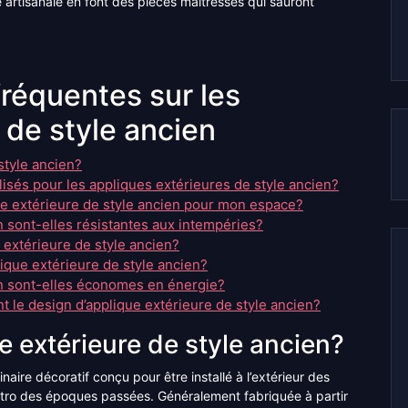
té artisanale en font des pièces maîtresses qui sauront
réquentes sur les
 de style ancien
style ancien?
lisés pour les appliques extérieures de style ancien?
ue extérieure de style ancien pour mon espace?
n sont-elles résistantes aux intempéries?
 extérieure de style ancien?
ique extérieure de style ancien?
en sont-elles économes en énergie?
t le design d’applique extérieure de style ancien?
e extérieure de style ancien?
aire décoratif conçu pour être installé à l’extérieur des
rétro des époques passées. Généralement fabriquée à partir