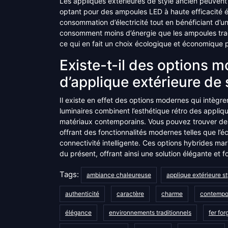
Les appliques extérieures de style ancien peuvent 
optant pour des ampoules LED à haute efficacité é
consommation d’électricité tout en bénéficiant d’u
consomment moins d’énergie que les ampoules tradi
ce qui en fait un choix écologique et économique p
Existe-t-il des options 
d’applique extérieure de 
Il existe en effet des options modernes qui intègre
luminaires combinent l’esthétique rétro des appli
matériaux contemporains. Vous pouvez trouver des 
offrant des fonctionnalités modernes telles que l
connectivité intelligente. Ces options hybrides m
du présent, offrant ainsi une solution élégante et f
Tags:
ambiance chaleureuse
applique extérieure s
authenticité
caractère
charme
contempo
élégance
environnements traditionnels
fer for