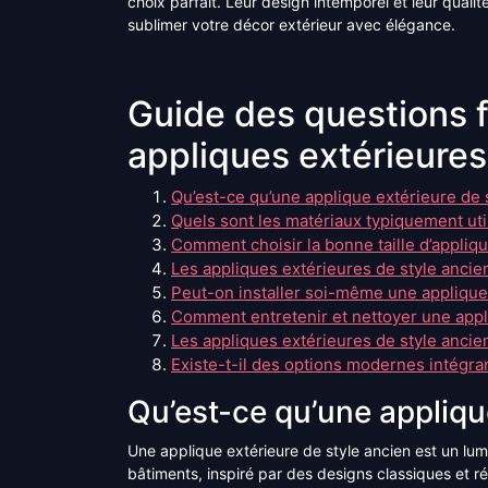
choix parfait. Leur design intemporel et leur quali
sublimer votre décor extérieur avec élégance.
Guide des questions f
appliques extérieures
Qu’est-ce qu’une applique extérieure de 
Quels sont les matériaux typiquement uti
Comment choisir la bonne taille d’appliq
Les appliques extérieures de style ancie
Peut-on installer soi-même une applique
Comment entretenir et nettoyer une appl
Les appliques extérieures de style anci
Existe-t-il des options modernes intégran
Qu’est-ce qu’une appliqu
Une applique extérieure de style ancien est un lumin
bâtiments, inspiré par des designs classiques et 