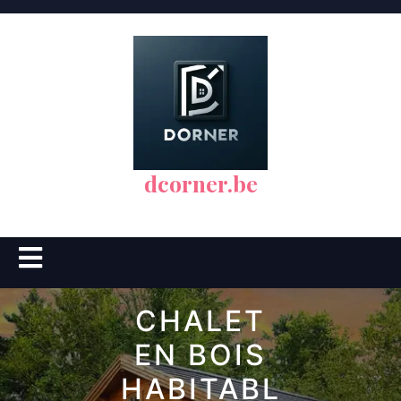
Skip
to
content
dcorner.be
Open
Button
CHALET
EN BOIS
HABITABL