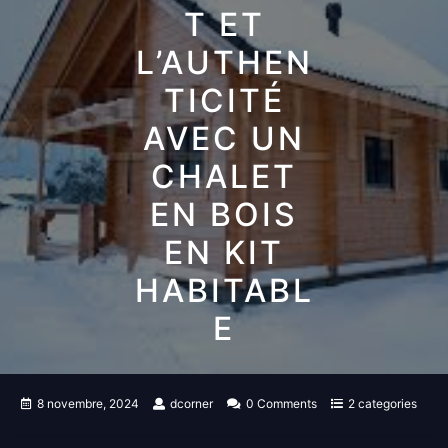
T ET
L’AUTHEN
TICITÉ
AVEC UN
CHALET
EN BOIS
EN KIT
HABITABL
E
8 novembre, 2024
dcorner
0 Comments
2 categories