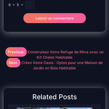
9
+
5
=
Navigation
Previous:
Construisez Votre Refuge de Rêve avec un
Kit Chalet Habitable
de
Next:
Créez Votre Oasis : Optez pour une Maison de
Jardin en Bois Habitable
l’article
Related Posts