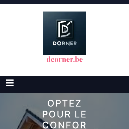
Skip
to
content
dcorner.be
Open
Button
OPTEZ
POUR LE
CONFOR