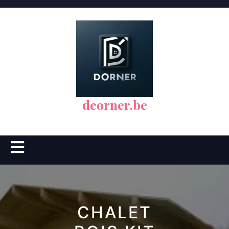
Skip
to
content
dcorner.be
Open
Button
CHALET