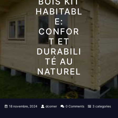
BOIS KIT
HABITABL
E:
CONFOR
T ET
DURABILI
TÉ AU
NATUREL
18 novembre, 2024
dcorner
0 Comments
3 categories