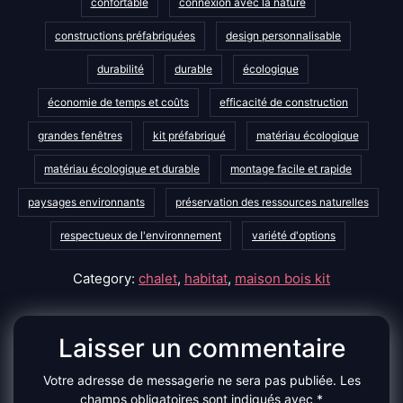
confortable
connexion avec la nature
constructions préfabriquées
design personnalisable
durabilité
durable
écologique
économie de temps et coûts
efficacité de construction
grandes fenêtres
kit préfabriqué
matériau écologique
matériau écologique et durable
montage facile et rapide
paysages environnants
préservation des ressources naturelles
respectueux de l'environnement
variété d'options
Category:
chalet
,
habitat
,
maison bois kit
Laisser un commentaire
Votre adresse de messagerie ne sera pas publiée.
Les
champs obligatoires sont indiqués avec
*