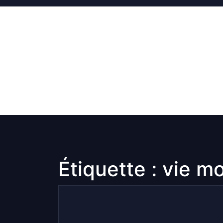
Skip
to
content
Étiquette :
vie m