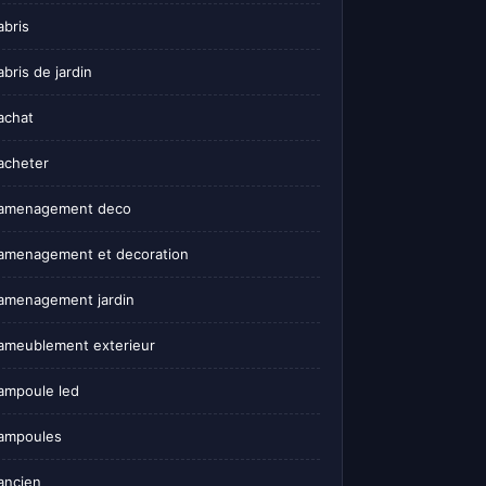
abris
abris de jardin
achat
acheter
amenagement deco
amenagement et decoration
amenagement jardin
ameublement exterieur
ampoule led
ampoules
ancien