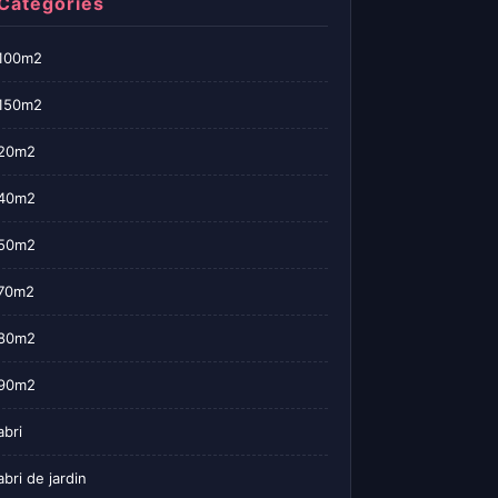
Categories
100m2
150m2
20m2
40m2
50m2
70m2
80m2
90m2
abri
abri de jardin