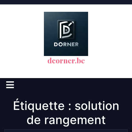
Skip
to
content
dcorner.be
Open
Button
Étiquette :
solution
de rangement