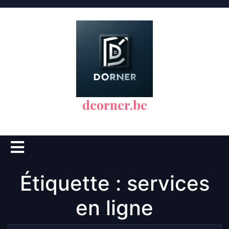
Skip
to
content
dcorner.be
Open
Button
Étiquette :
services
en ligne