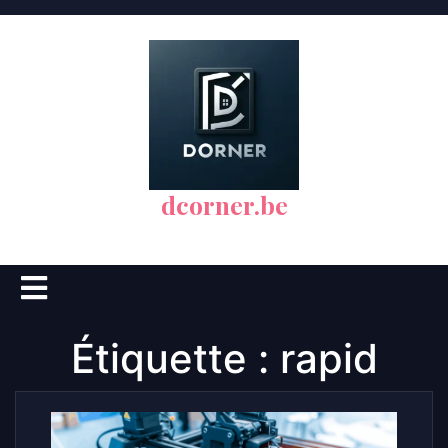
Skip
to
content
dcorner.be
Open
Button
Étiquette :
rapid